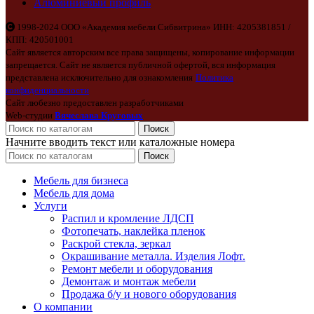
Алюминиевый профиль
1998-2024 ООО «Академия мебели Сибвитрина» ИНН: 4205381851 /
КПП: 420501001
Сайт является авторским все права защищены, копирование информации
запрещается. Сайт не является публичной офертой, вся информация
представлена исключительно для ознакомления
Политика
конфиденциальности
Сайт любезно предоставлен разработчиками
Web-студии
Вячеслава Круговых
Поиск
Начните вводить текст или каталожные номера
Поиск
Мебель для бизнеса
Мебель для дома
Услуги
Распил и кромление ЛДСП
Фотопечать, наклейка пленок
Раскрой стекла, зеркал
Окрашивание металла. Изделия Лофт.
Ремонт мебели и оборудования
Демонтаж и монтаж мебели
Продажа б/у и нового оборудования
О компании