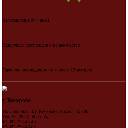
Изготовление от 7 дней
Наилучшее соотношение цена/качество
Гарантия на продукцию и монтаж 12 месяцев
г. Кемерово
Ул. Соборная, 3, г. Кемерово, Россия, 650004
Тел: +7 (3842) 59-45-55;
+7-902-755-45-40;
+7-902-755-45-85