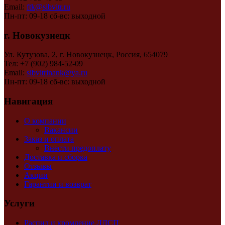
Email:
ftk@sibvitr.ru
Пн-пт: 09-18 сб-вс: выходной
г. Новокузнецк
Ул. Кутузова, 2, г. Новокузнецк, Россия, 654079
Тел: +7 (902) 984-52-09
Email:
sibvitrinank@ya.ru
Пн-пт: 09-18 сб-вс: выходной
Навигация
О компании
Вакансии
Заказ и оплата
Внести предоплату
Доставка и сборка
Отзывы
Акции
Гарантии и возврат
Услуги
Распил и кромление ЛДСП