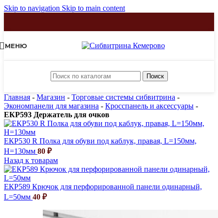
Skip to navigation
Skip to main content
МЕНЮ
Поиск
Главная
-
Магазин
-
Торговые системы сибвитрина
-
Экономпанели для магазина
-
Кросспанель и аксессуары
-
ЕКР593 Держатель для очков
ЕКР530 R Полка для обуви под каблук, правая, L=150мм,
Н=130мм
80
₽
Назад к товарам
ЕКР589 Крючок для перфорированной панели одинарный,
L=50мм
40
₽