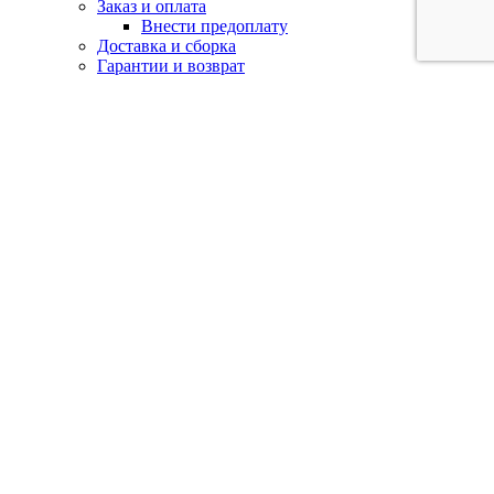
Заказ и оплата
Внести предоплату
Доставка и сборка
Гарантии и возврат
Акции
Фотогалерея
Отзывы
Контакты
Кемерово:
+7 (902) 755-45-55
Новокузнецк:
+7 (902)
984-52-09