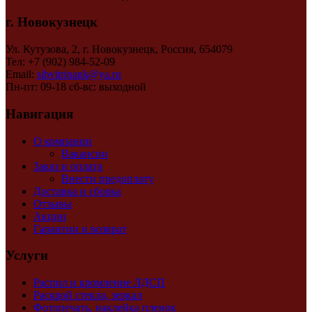
г. Новокузнецк
Ул. Кутузова, 2, г. Новокузнецк, Россия, 654079
Тел: +7 (902) 984-52-09
Email:
sibvitrinank@ya.ru
Пн-пт: 09-18 сб-вс: выходной
Навигация
О компании
Вакансии
Заказ и оплата
Внести предоплату
Доставка и сборка
Отзывы
Акции
Гарантии и возврат
Услуги
Распил и кромление ЛДСП
Раскрой стекла, зеркал
Фотопечать, наклейка пленок