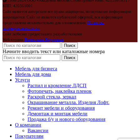
1998-2024 ООО «Академия мебели Сибвитрина» ИНН: 4205381851 /
КПП: 420501001
Сайт является авторским все права защищены, копирование информации
запрещается. Сайт не является публичной офертой, вся информация
представлена исключительно для ознакомления
Политика
конфиденциальности
Сайт любезно предоставлен разработчиками
Web-студии
Вячеслава Круговых
Поиск
Начните вводить текст или каталожные номера
Поиск
Мебель для бизнеса
Мебель для дома
Услуги
Распил и кромление ЛДСП
Фотопечать, наклейка пленок
Раскрой стекла, зеркал
Окрашивание металла. Изделия Лофт.
Ремонт мебели и оборудования
Демонтаж и монтаж мебели
Продажа б/у и нового оборудования
О компании
Вакансии
Покупателям