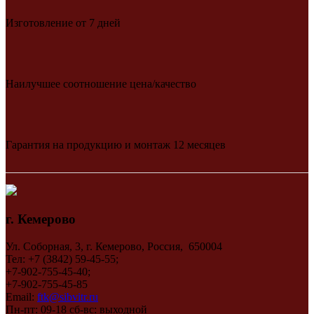
Изготовление от 7 дней
Наилучшее соотношение цена/качество
Гарантия на продукцию и монтаж 12 месяцев
г. Кемерово
Ул. Соборная, 3, г. Кемерово, Россия, 650004
Тел: +7 (3842) 59-45-55;
+7-902-755-45-40;
+7-902-755-45-85
Email:
ftk@sibvitr.ru
Пн-пт: 09-18 сб-вс: выходной