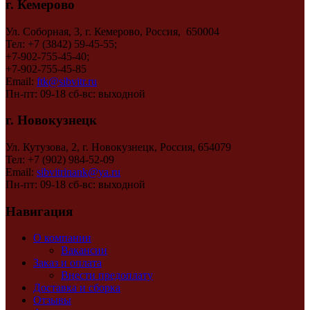
г. Кемерово
Ул. Соборная, 3, г. Кемерово, Россия, 650004
Тел: +7 (3842) 59-45-55;
+7-902-755-45-40;
+7-902-755-45-85
Email:
ftk@sibvitr.ru
Пн-пт: 09-18 сб-вс: выходной
г. Новокузнецк
Ул. Кутузова, 2, г. Новокузнецк, Россия, 654079
Тел: +7 (902) 984-52-09
Email:
sibvitrinank@ya.ru
Пн-пт: 09-18 сб-вс: выходной
Навигация
О компании
Вакансии
Заказ и оплата
Внести предоплату
Доставка и сборка
Отзывы