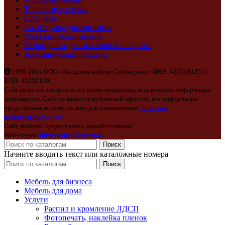
Торговые системы
Стеллажи
Аксессуары для магазина
Металлическая мебель
Ограждения для магазинов и перила
Алюминиевый профиль
1998-2024 ООО «Академия мебели Сибвитрина» ИНН: 4205381851 /
КПП: 420501001
Сайт является авторским все права защищены, копирование информации
запрещается. Сайт не является публичной офертой, вся информация
представлена исключительно для ознакомления
Политика
конфиденциальности
Сайт любезно предоставлен разработчиками
Web-студии
Вячеслава Круговых
Поиск
Начните вводить текст или каталожные номера
Поиск
Мебель для бизнеса
Мебель для дома
Услуги
Распил и кромление ЛДСП
Фотопечать, наклейка пленок