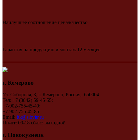
Наилучшее соотношение цена/качество
Гарантия на продукцию и монтаж 12 месяцев
г. Кемерово
Ул. Соборная, 3, г. Кемерово, Россия, 650004
Тел: +7 (3842) 59-45-55;
+7-902-755-45-40;
+7-902-755-45-85
Email:
ftk@sibvitr.ru
Пн-пт: 09-18 сб-вс: выходной
г. Новокузнецк