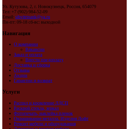
Ул. Кутузова, 2, г. Новокузнецк, Россия, 654079
Тел: +7 (902) 984-52-09
Email:
sibvitrinank@ya.ru
Пн-пт: 09-18 сб-вс: выходной
Навигация
О компании
Вакансии
Заказ и оплата
Внести предоплату
Доставка и сборка
Отзывы
Акции
Гарантии и возврат
Услуги
Распил и кромление ЛДСП
Раскрой стекла, зеркал
Фотопечать, наклейка пленок
Окрашивание металла. Изделия Лофт
Ремонт мебели и оборудования
Демонтаж и монтаж мебели