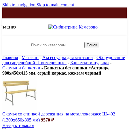
Skip to navigation
Skip to main content
МЕНЮ
Поиск
Главная
-
Магазин
-
Аксессуары для магазина
-
Оборудование
для гардеробной. Примерочные.
-
Банкетки и пуфики
-
Скамьи и банкетки
-
Банкетка без спинки «Астрид»,
980х450х415 мм, серый каркас, кожзам черный
Скамья со спинкой деревянная на металлокаркасе Ш-402
(1300х650х805 мм)
9570
₽
Назад к товарам