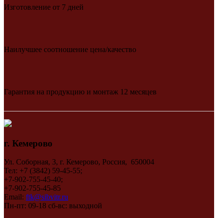
Изготовление от 7 дней
Наилучшее соотношение цена/качество
Гарантия на продукцию и монтаж 12 месяцев
г. Кемерово
Ул. Соборная, 3, г. Кемерово, Россия, 650004
Тел: +7 (3842) 59-45-55;
+7-902-755-45-40;
+7-902-755-45-85
Email:
ftk@sibvitr.ru
Пн-пт: 09-18 сб-вс: выходной