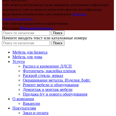
КПП: 420501001
Сайт является авторским все права защищены, копирование информации
запрещается. Сайт не является публичной офертой, вся информация
представлена исключительно для ознакомления
Политика
конфиденциальности
Сайт любезно предоставлен разработчиками
Web-студии
Вячеслава Круговых
Поиск
Начните вводить текст или каталожные номера
Поиск
Мебель для бизнеса
Мебель для дома
Услуги
Распил и кромление ЛДСП
Фотопечать, наклейка пленок
Раскрой стекла, зеркал
Окрашивание металла. Изделия Лофт.
Ремонт мебели и оборудования
Демонтаж и монтаж мебели
Продажа б/у и нового оборудования
О компании
Вакансии
Покупателям
Заказ и оплата