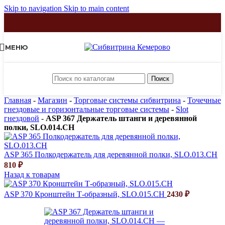
Skip to navigation
Skip to main content
МЕНЮ
Поиск
Главная
-
Магазин
-
Торговые системы сибвитрина
-
Точечные
гнездовые и горизонтальные торговые системы
-
Slot
гнездовой
-
ASP 367 Держатель штанги и деревянной
полки, SLO.014.CH
ASP 365 Полкодержатель для деревянной полки, SLO.013.CH
810
₽
Назад к товарам
ASP 370 Кронштейн Т-образный, SLO.015.CH
2430
₽