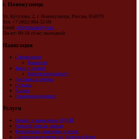
г. Новокузнецк
Ул. Кутузова, 2, г. Новокузнецк, Россия, 654079
Тел: +7 (902) 984-52-09
Email:
sibvitrinank@ya.ru
Пн-пт: 09-18 сб-вс: выходной
Навигация
О компании
Вакансии
Заказ и оплата
Внести предоплату
Доставка и сборка
Отзывы
Акции
Гарантии и возврат
Услуги
Распил и кромление ЛДСП
Раскрой стекла, зеркал
Фотопечать, наклейка пленок
Окрашивание металла. Изделия Лофт