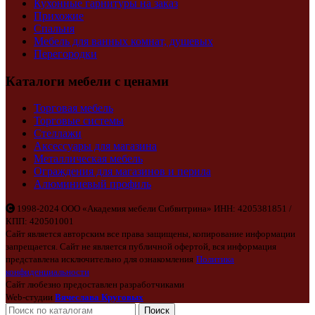
Кухонные гарнитуры на заказ
Прихожие
Спальня
Мебель для ванных комнат, душевых
Перегородки
Каталоги мебели с ценами
Торговая мебель
Торговые системы
Стеллажи
Аксессуары для магазина
Металлическая мебель
Ограждения для магазинов и перила
Алюминиевый профиль
1998-2024 ООО «Академия мебели Сибвитрина» ИНН: 4205381851 /
КПП: 420501001
Сайт является авторским все права защищены, копирование информации
запрещается. Сайт не является публичной офертой, вся информация
представлена исключительно для ознакомления
Политика
конфиденциальности
Сайт любезно предоставлен разработчиками
Web-студии
Вячеслава Круговых
Поиск