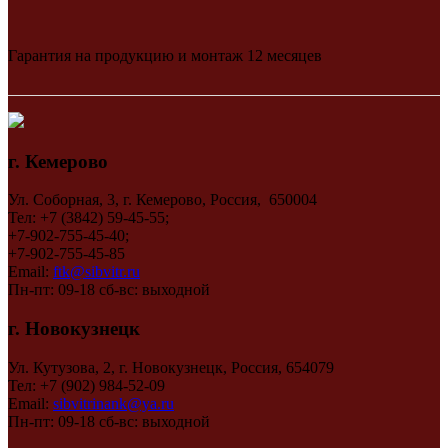
Гарантия на продукцию и монтаж 12 месяцев
г. Кемерово
Ул. Соборная, 3, г. Кемерово, Россия, 650004
Тел: +7 (3842) 59-45-55;
+7-902-755-45-40;
+7-902-755-45-85
Email:
ftk@sibvitr.ru
Пн-пт: 09-18 сб-вс: выходной
г. Новокузнецк
Ул. Кутузова, 2, г. Новокузнецк, Россия, 654079
Тел: +7 (902) 984-52-09
Email:
sibvitrinank@ya.ru
Пн-пт: 09-18 сб-вс: выходной