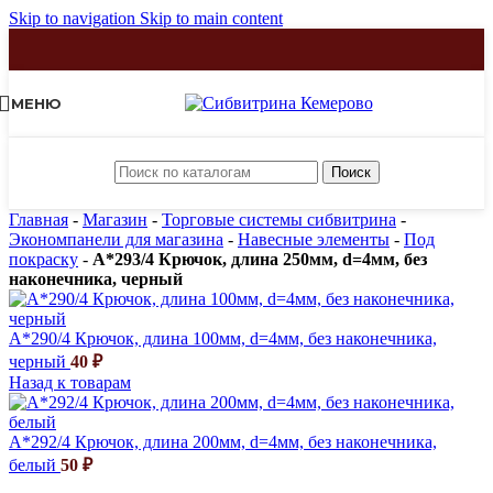
Skip to navigation
Skip to main content
МЕНЮ
Поиск
Главная
-
Магазин
-
Торговые системы сибвитрина
-
Экономпанели для магазина
-
Навесные элементы
-
Под
покраску
-
A*293/4 Крючок, длина 250мм, d=4мм, без
наконечника, черный
A*290/4 Крючок, длина 100мм, d=4мм, без наконечника,
черный
40
₽
Назад к товарам
A*292/4 Крючок, длина 200мм, d=4мм, без наконечника,
белый
50
₽