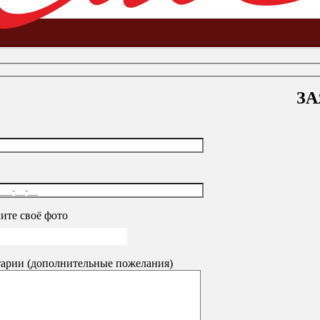
ЗА
одолей
-
Водолей типовые
ите своё фото
арии (дополнительные пожелания)
 в связке