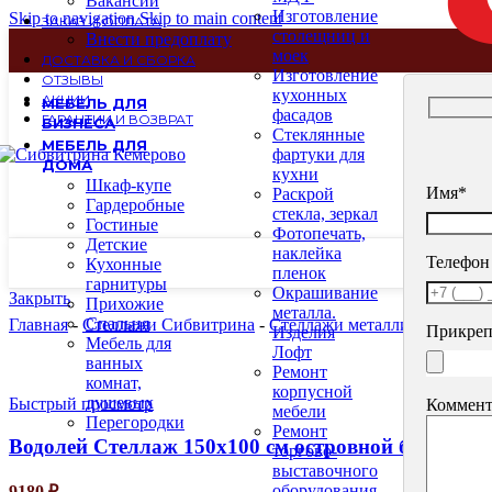
Вакансии
Изготовление
Skip to navigation
Skip to main content
ЗАКАЗ И ОПЛАТА
столещниц и
Внести предоплату
моек
ДОСТАВКА И СБОРКА
Изготовление
ОТЗЫВЫ
кухонных
АКЦИИ
МЕБЕЛЬ ДЛЯ
фасадов
ГАРАНТИИ И ВОЗВРАТ
БИЗНЕСА
Стеклянные
МЕБЕЛЬ ДЛЯ
фартуки для
ДОМА
кухни
Шкаф-купе
Имя*
Раскрой
Гардеробные
стекла, зеркал
Гостиные
Фотопечать,
Детские
наклейка
Телефон
Кухонные
пленок
гарнитуры
Окрашивание
Закрыть
Прихожие
металла.
Спальня
Главная
-
Стеллажи Сибвитрина
-
Стеллажи металлические
-
В
Прикреп
Изделия
Мебель для
Лофт
ванных
Ремонт
комнат,
корпусной
душевых
Быстрый просмотр
Коммент
мебели
Перегородки
Ремонт
Водолей Стеллаж 150х100 см островной без полок,
торгово-
выставочного
оборудования
9180
₽