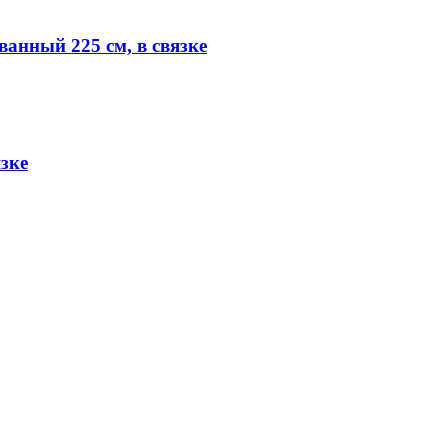
анный 225 см, в связке
зке