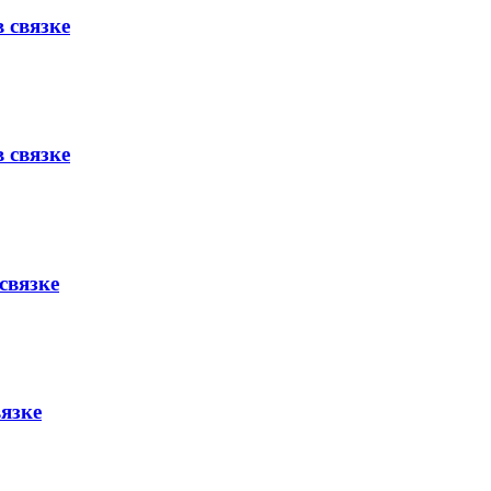
 связке
 связке
связке
вязке