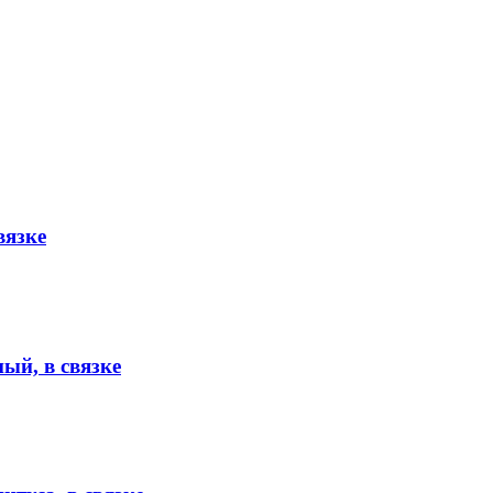
вязке
ый, в связке