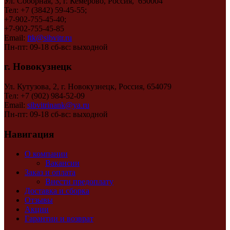
Ул. Соборная, 3, г. Кемерово, Россия, 650004
Тел: +7 (3842) 59-45-55;
+7-902-755-45-40;
+7-902-755-45-85
Email:
ftk@sibvitr.ru
Пн-пт: 09-18 сб-вс: выходной
г. Новокузнецк
Ул. Кутузова, 2, г. Новокузнецк, Россия, 654079
Тел: +7 (902) 984-52-09
Email:
sibvitrinank@ya.ru
Пн-пт: 09-18 сб-вс: выходной
Навигация
О компании
Вакансии
Заказ и оплата
Внести предоплату
Доставка и сборка
Отзывы
Акции
Гарантии и возврат