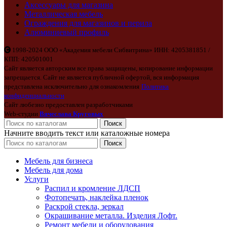
Аксессуары для магазина
Металлическая мебель
Ограждения для магазинов и перила
Алюминиевый профиль
1998-2024 ООО «Академия мебели Сибвитрина» ИНН: 4205381851 /
КПП: 420501001
Сайт является авторским все права защищены, копирование информации
запрещается. Сайт не является публичной офертой, вся информация
представлена исключительно для ознакомления
Политика
конфиденциальности
Сайт любезно предоставлен разработчиками
Web-студии
Вячеслава Круговых
Поиск
Начните вводить текст или каталожные номера
Поиск
Мебель для бизнеса
Мебель для дома
Услуги
Распил и кромление ЛДСП
Фотопечать, наклейка пленок
Раскрой стекла, зеркал
Окрашивание металла. Изделия Лофт.
Ремонт мебели и оборудования