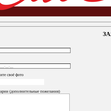
ЗА
еллажи для дома
-
Для балкона
ите своё фото
арии (дополнительные пожелания)