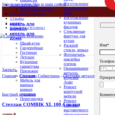
Вакансии
Изготовление
Skip to navigation
Skip to main content
ЗАКАЗ И ОПЛАТА
столещниц и
Внести предоплату
моек
ДОСТАВКА И СБОРКА
Изготовление
ОТЗЫВЫ
кухонных
АКЦИИ
МЕБЕЛЬ ДЛЯ
фасадов
ГАРАНТИИ И ВОЗВРАТ
БИЗНЕСА
Стеклянные
МЕБЕЛЬ ДЛЯ
фартуки для
ДОМА
кухни
Шкаф-купе
Имя*
Раскрой
Гардеробные
стекла, зеркал
Гостиные
Фотопечать,
Детские
наклейка
Телефон
Кухонные
пленок
гарнитуры
Окрашивание
Закрыть
Прихожие
металла.
Спальня
Главная
-
Стеллажи Сибвитрина
-
Стеллажи металлические
-
Ст
Прикреп
Изделия
Мебель для
Лофт
ванных
Ремонт
комнат,
корпусной
душевых
Быстрый просмотр
Коммент
мебели
Перегородки
Ремонт
Стеллаж COMBIK XL 100 4 полки
торгово-
выставочного
оборудования
16900
₽