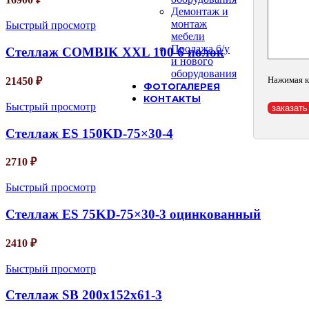
Демонтаж и
монтаж
Быстрый просмотр
мебели
Продажа б/у
Стеллаж COMBIK XXL 100 6 полок
и нового
оборудования
Нажимая к
21450
₽
ФОТОГАЛЕРЕЯ
КОНТАКТЫ
Быстрый просмотр
Стеллаж ES 150KD-75×30-4
2710
₽
Быстрый просмотр
Стеллаж ES 75KD-75×30-3 оцинкованный
2410
₽
Быстрый просмотр
Стеллаж SB 200x152x61-3