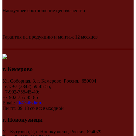
Наилучшее соотношение цена/качество
Гарантия на продукцию и монтаж 12 месяцев
г. Кемерово
Ул. Соборная, 3, г. Кемерово, Россия, 650004
Тел: +7 (3842) 59-45-55;
+7-902-755-45-40;
+7-902-755-45-85
Email:
ftk@sibvitr.ru
Пн-пт: 09-18 сб-вс: выходной
г. Новокузнецк
Ул. Кутузова, 2, г. Новокузнецк, Россия, 654079