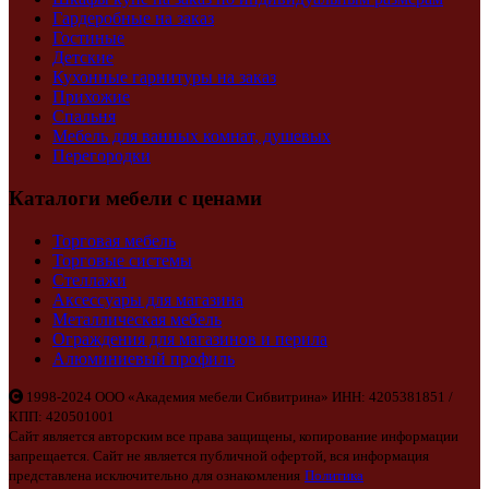
Гардеробные на заказ
Гостиные
Детские
Кухонные гарнитуры на заказ
Прихожие
Спальня
Мебель для ванных комнат, душевых
Перегородки
Каталоги мебели с ценами
Торговая мебель
Торговые системы
Стеллажи
Аксессуары для магазина
Металлическая мебель
Ограждения для магазинов и перила
Алюминиевый профиль
1998-2024 ООО «Академия мебели Сибвитрина» ИНН: 4205381851 /
КПП: 420501001
Сайт является авторским все права защищены, копирование информации
запрещается. Сайт не является публичной офертой, вся информация
представлена исключительно для ознакомления
Политика