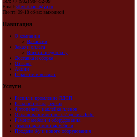
Тел: +7 (902) 984-52-09
Email:
sibvitrinank@ya.ru
Пн-пт: 09-18 сб-вс: выходной
Навигация
О компании
Вакансии
Заказ и оплата
Внести предоплату
Доставка и сборка
Отзывы
Акции
Гарантии и возврат
Услуги
Распил и кромление ЛДСП
Раскрой стекла, зеркал
Фотопечать, наклейка пленок
Окрашивание металла. Изделия Лофт
Ремонт мебели и оборудования
Демонтаж и монтаж мебели
Продажа б/у и нового оборудования