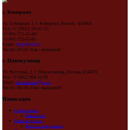
г. Кемерово
Ул. Соборная, 3, г. Кемерово, Россия, 650004
Тел: +7 (3842) 59-45-55;
+7-902-755-45-40;
+7-902-755-45-85
Email:
ftk@sibvitr.ru
Пн-пт: 09-18 сб-вс: выходной
г. Новокузнецк
Ул. Кутузова, 2, г. Новокузнецк, Россия, 654079
Тел: +7 (902) 984-52-09
Email:
sibvitrinank@ya.ru
Пн-пт: 09-18 сб-вс: выходной
Навигация
О компании
Вакансии
Заказ и оплата
Внести предоплату